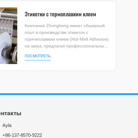
Этикетки с термоплавким клеем
Компания Zhongheng имеет обширный
опыт в производстве этикеток с
горячеплавким клеем (Hot-Melt Adhesive)
на заказ, предлагая профессиональные
решения для упаковки продуктов
ПОСМОТРЕТЬ
питания и напитков, товаров для дома и
множества других товаров.
онтакты
Ayla
+86-137-8570-9222