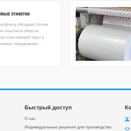
чные этикетки
ongheng обладает более
им опытом в области
ия пластиковой тары и
осемью передовыми
енными линиями,
нными для производства
ых слив-этикеток.
Быстрый доступ
К
О нас
Индивидуальные решения для производства