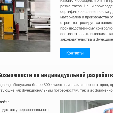
накопили обширный опыт в п
результатов. Наши производс
сертифицированные по станда
материалов и производства эт
строго контролируется нашим
производственному контролю г
соответствовать высоким ста
законодательства и функцион
Контакты
Возможности по индивидуальной разработк
ongheng обслужила более 800 клиентов из различных секторов, 
твующие как функциональным потребностям, так и их фирменно
себя:
подготовку первоначального